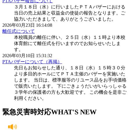
PTAバザー報告について
３月１８日（水）に行いましたＰＴＡバザーにおける
当日の売上結果と収益金の使徒の報告となります。ご
協力いただきまして、ありがとうございました。
2026年03月23日 16:14:08
離任式について
本校職員の離任に伴い、２５日（水）１１時より本校
体育館にて離任式を行いますのでお知らせいたしま
す。
2026年03月10日 15:31:32
PTAバザーについて（再掲）
先日もお知らせした通り、１８日（水）１５時３０分
より多目的ホールにてＰＴＡ主催のバザーを実施いた
します。 当日は、標準服等のリユース品をお手頃価格
で販売いたします。 下にごきょうだいがいらっしゃる
３学年の保護者の方も大歓迎です。 この機会を是非ご
利用ください。
緊急災害時対応
WHAT'S NEW