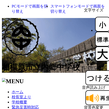
PCモードで画面を切
スマートフォンモードで画面を
文字サイズ
り替え
切り替え
相模原市立内郷中学校
ふりがな表示
音声読み上げ
ホーム
校長室より
学校概要
緊急災害時対応
背景色変更