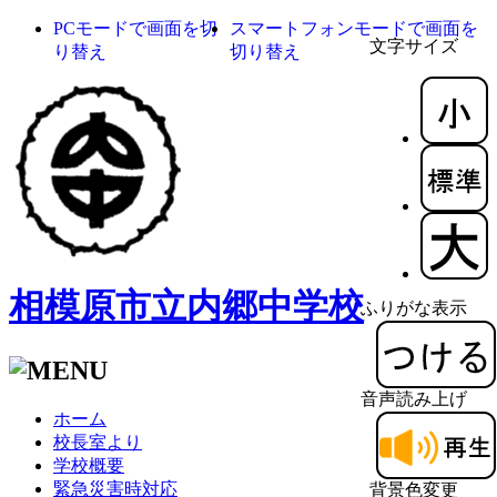
PCモードで画面を切
スマートフォンモードで画面を
文字サイズ
り替え
切り替え
相模原市立内郷中学校
ふりがな表示
音声読み上げ
ホーム
校長室より
学校概要
緊急災害時対応
背景色変更