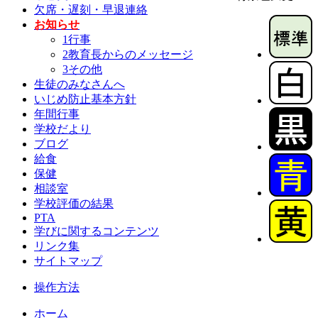
欠席・遅刻・早退連絡
お知らせ
1行事
2教育長からのメッセージ
3その他
生徒のみなさんへ
いじめ防止基本方針
年間行事
学校だより
ブログ
給食
保健
相談室
学校評価の結果
PTA
学びに関するコンテンツ
リンク集
サイトマップ
操作方法
ホーム