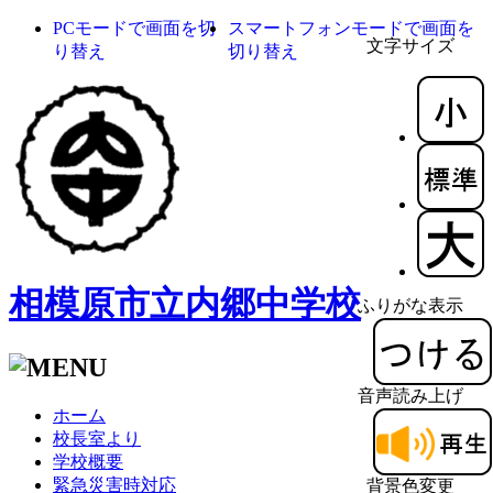
PCモードで画面を切
スマートフォンモードで画面を
文字サイズ
り替え
切り替え
相模原市立内郷中学校
ふりがな表示
音声読み上げ
ホーム
校長室より
学校概要
緊急災害時対応
背景色変更