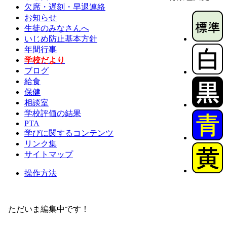
欠席・遅刻・早退連絡
お知らせ
生徒のみなさんへ
いじめ防止基本方針
年間行事
学校だより
ブログ
給食
保健
相談室
学校評価の結果
PTA
学びに関するコンテンツ
リンク集
サイトマップ
操作方法
ただいま編集中です！