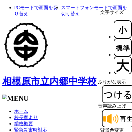
PCモードで画面を切
スマートフォンモードで画面を
文字サイズ
り替え
切り替え
相模原市立内郷中学校
ふりがな表示
音声読み上げ
ホーム
校長室より
学校概要
緊急災害時対応
背景色変更