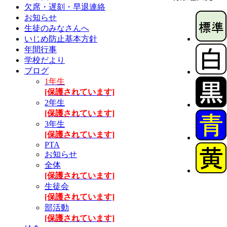
欠席・遅刻・早退連絡
お知らせ
生徒のみなさんへ
いじめ防止基本方針
年間行事
学校だより
ブログ
1年生
[保護されています]
2年生
[保護されています]
3年生
[保護されています]
PTA
お知らせ
全体
[保護されています]
生徒会
[保護されています]
部活動
[保護されています]